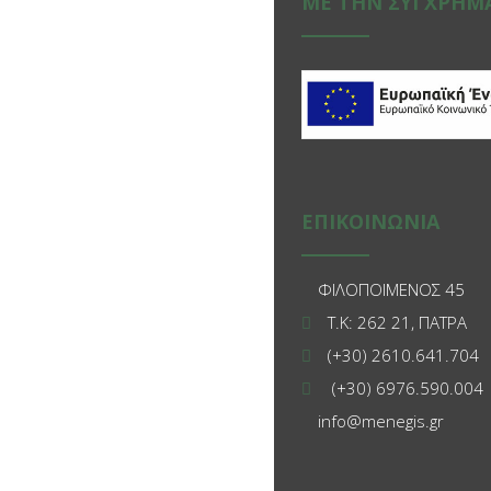
ΜΕ ΤΗΝ ΣΥΓΧΡΗΜ
ΕΠΙΚΟΙΝΩΝΙΑ
ΦΙΛΟΠΟΙΜΕΝΟΣ 45
Τ.Κ: 262 21, ΠΑΤΡΑ
(+30) 2610.641.704
(+30) 6976.590.004
info@menegis.gr